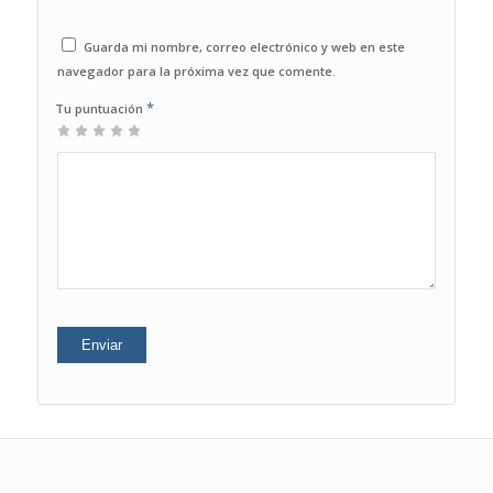
Guarda mi nombre, correo electrónico y web en este
navegador para la próxima vez que comente.
*
Tu puntuación
1
2 de
3 de 5
4 de 5
5 de 5
de
5
estrellas
estrellas
estrellas
5
estrellas
estrellas