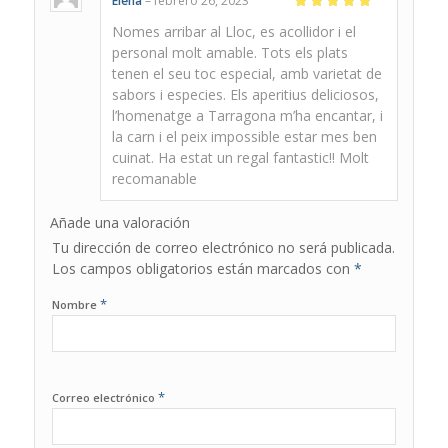
Elena
–
febrero 26, 2023
Valorado
Nomes arribar al Lloc, es acollidor i el
con
5
de 5
personal molt amable. Tots els plats
tenen el seu toc especial, amb varietat de
sabors i especies. Els aperitius deliciosos,
l’homenatge a Tarragona m’ha encantar, i
la carn i el peix impossible estar mes ben
cuinat. Ha estat un regal fantastic!! Molt
recomanable
Añade una valoración
Tu dirección de correo electrónico no será publicada.
Los campos obligatorios están marcados con
*
*
Nombre
*
Correo electrónico