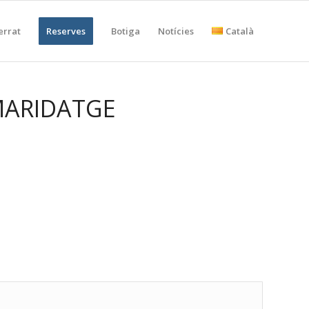
errat
Reserves
Botiga
Notícies
Català
ARIDATGE