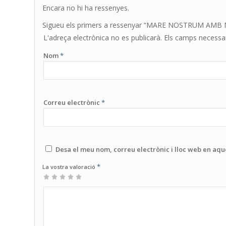
Encara no hi ha ressenyes.
Sigueu els primers a ressenyar “MARE NOSTRUM AMB
L'adreça electrònica no es publicarà.
Els camps necessa
Nom
*
Correu electrònic
*
Desa el meu nom, correu electrònic i lloc web en aq
*
La vostra valoració
1
2 de
3 de 5
4 de 5
5 de 5
de
5
estrelles
estrelles
estrelles
5
estrelles
estrelles