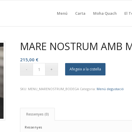
Menú
Carta
Moha Quach
El T
MARE NOSTRUM AMB M
215,00
€
Afegeix a la cistella
SKU:
MENU_MARENOSTRUM_BODEGA
Categoria:
Menú degustació
Ressenyes (0)
Ressenyes