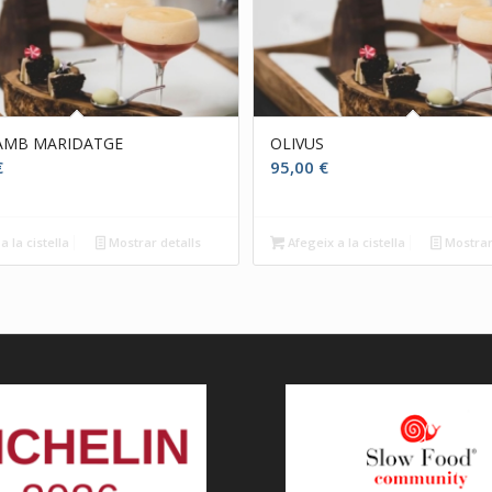
 AMB MARIDATGE
OLIVUS
€
95,00
€
a la cistella
Mostrar detalls
Afegeix a la cistella
Mostrar