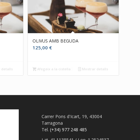
OLIVUS AMB BEGUDA
125,00
€
 detalls
Afegeix a la cistella
Mostrar detalls
Carrer Pons d'Icart, 19, 43004
Tarragona
Tel.
(+34) 977 248 485
Lat. 41.1138541 / Lon. 1.2524837