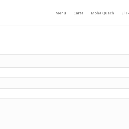
Menú
Carta
Moha Quach
El T