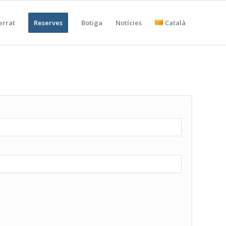
errat
Reserves
Botiga
Notícies
Català